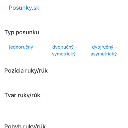
Posunky.sk
Typ posunku
jednoručný
dvojručný -
dvojručný -
symetrický
asymetrický
Pozícia ruky/rúk
Tvar ruky/rúk
Pohyb ruky/rúk