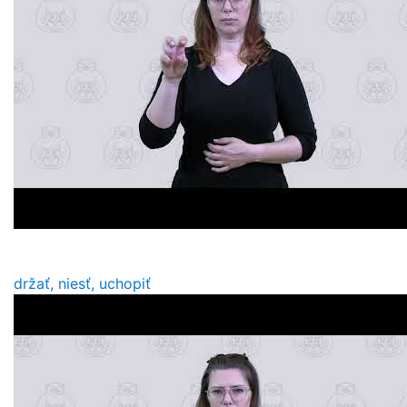
držať, niesť, uchopiť