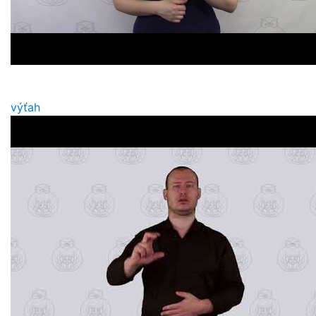
výťah