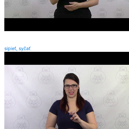
sipieť, syčať