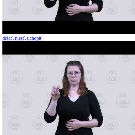
držať, niesť, uchopiť