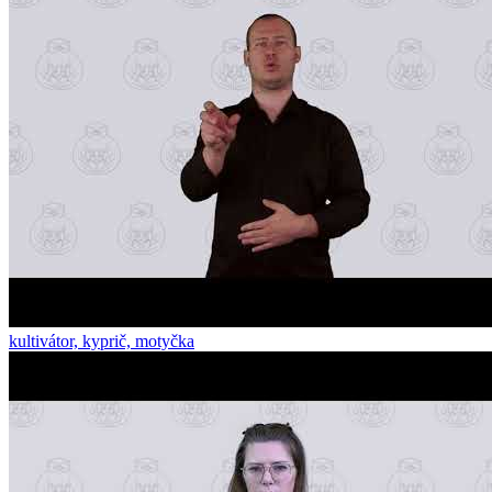
kultivátor, kyprič, motyčka