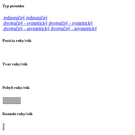
Typ posunku
jednoručný
jednoručný
dvojručný - symetrický
dvojručný - symetrický
dvojručný - asymetrický
dvojručný - asymetrický
Pozícia ruky/rúk
Tvar ruky/rúk
Pohyb ruky/rúk
Kontakt ruky/rúk