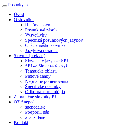
Posunky.sk
Úvod
O slovníku
História slovníka
Posunková zásoba
Vysvetlivky
Špecifiká posunkových jazykov
Citácia nášho slovníka
Jazyková poradňa
Slovník (preklad)
Slovenský jazyk -> SPJ
SPJ -> Slovenský jazyk
Tematické oblasti
Prstové znaky
Nepriame pomenovania
Špecifické posunky
Odborná terminológia
Zahraničné slovníky PJ
OZ Snepeda
snepeda.sk
Podporili nás
2 % z dane
Kontakt