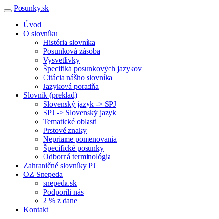
Posunky.sk
Úvod
O slovníku
História slovníka
Posunková zásoba
Vysvetlivky
Špecifiká posunkových jazykov
Citácia nášho slovníka
Jazyková poradňa
Slovník (preklad)
Slovenský jazyk -> SPJ
SPJ -> Slovenský jazyk
Tematické oblasti
Prstové znaky
Nepriame pomenovania
Špecifické posunky
Odborná terminológia
Zahraničné slovníky PJ
OZ Snepeda
snepeda.sk
Podporili nás
2 % z dane
Kontakt