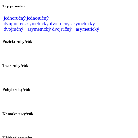
Typ posunku
jednoručný
jednoručný
dvojručný - symetrický
dvojručný - symetrický
dvojručný - asymetrický
dvojručný - asymetrický
Pozícia ruky/rúk
Tvar ruky/rúk
Pohyb ruky/rúk
Kontakt ruky/rúk
Nájdené posunky