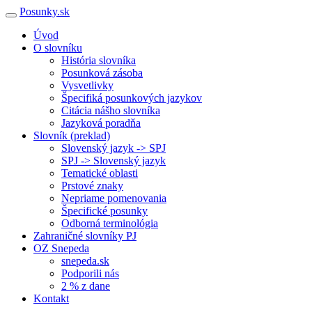
Posunky.sk
Úvod
O slovníku
História slovníka
Posunková zásoba
Vysvetlivky
Špecifiká posunkových jazykov
Citácia nášho slovníka
Jazyková poradňa
Slovník (preklad)
Slovenský jazyk -> SPJ
SPJ -> Slovenský jazyk
Tematické oblasti
Prstové znaky
Nepriame pomenovania
Špecifické posunky
Odborná terminológia
Zahraničné slovníky PJ
OZ Snepeda
snepeda.sk
Podporili nás
2 % z dane
Kontakt