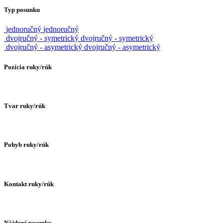
Typ posunku
jednoručný
jednoručný
dvojručný - symetrický
dvojručný - symetrický
dvojručný - asymetrický
dvojručný - asymetrický
Pozícia ruky/rúk
Tvar ruky/rúk
Pohyb ruky/rúk
Kontakt ruky/rúk
Nájdené posunky