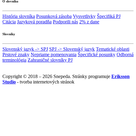
O slovníku
História slovníka
Posunková zásoba
Vysvetlivky
Špecifiká PJ
Citácia
Jazyková poradňa
Podporili nás
2% z dane
Slovníky
Slovenský jazyk -> SPJ
SPJ -> Slovenský jazyk
Tematické oblasti
Prstové znaky
Nepriame pomenovania
Špecifické posunky
Odborná
terminológia
Zahraničné slovníky PJ
Copyright © 2018 – 2026 Snepeda. Stránky programuje
Eriksson
Studio
- tvorba internetových stránok