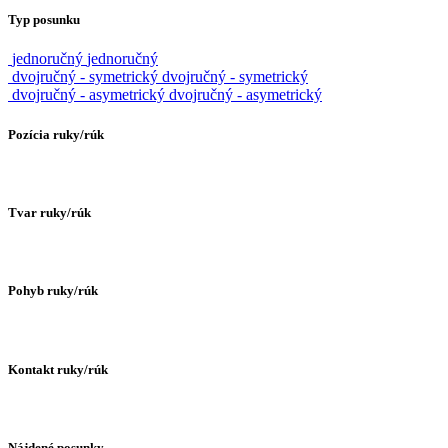
Typ posunku
jednoručný
jednoručný
dvojručný - symetrický
dvojručný - symetrický
dvojručný - asymetrický
dvojručný - asymetrický
Pozícia ruky/rúk
Tvar ruky/rúk
Pohyb ruky/rúk
Kontakt ruky/rúk
Nájdené posunky