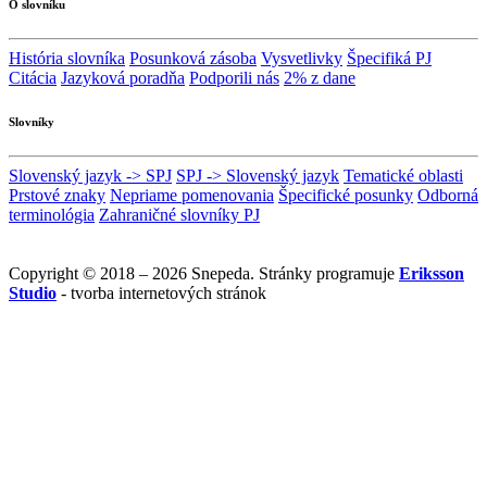
O slovníku
História slovníka
Posunková zásoba
Vysvetlivky
Špecifiká PJ
Citácia
Jazyková poradňa
Podporili nás
2% z dane
Slovníky
Slovenský jazyk -> SPJ
SPJ -> Slovenský jazyk
Tematické oblasti
Prstové znaky
Nepriame pomenovania
Špecifické posunky
Odborná
terminológia
Zahraničné slovníky PJ
Copyright © 2018 – 2026 Snepeda. Stránky programuje
Eriksson
Studio
- tvorba internetových stránok