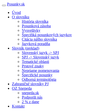
Posunky.sk
Úvod
O slovníku
História slovníka
Posunková zásoba
Vysvetlivky
Špecifiká posunkových jazykov
Citácia nášho slovníka
Jazyková poradňa
Slovník (preklad)
Slovenský jazyk -> SPJ
SPJ -> Slovenský jazyk
Tematické oblasti
Prstové znaky
Nepriame pomenovania
Špecifické posunky
Odborná terminológia
Zahraničné slovníky PJ
OZ Snepeda
snepeda.sk
Podporili nás
2 % z dane
Kontakt