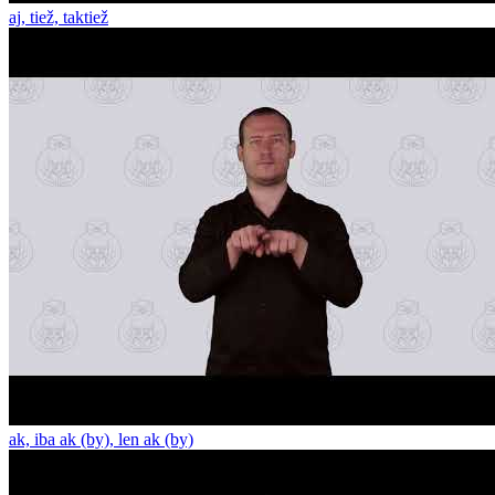
aj, tiež, taktiež
ak, iba ak (by), len ak (by)