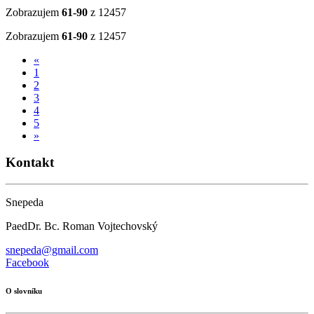
Zobrazujem
61-90
z 12457
Zobrazujem
61-90
z 12457
«
1
2
3
4
5
»
Kontakt
Snepeda
PaedDr. Bc. Roman Vojtechovský
snepeda@gmail.com
Facebook
O slovníku