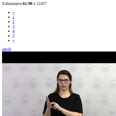
Zobrazujem
61-90
z 12457
«
1
2
3
4
5
»
advér