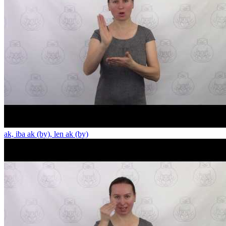
ak, iba ak (by), len ak (by)