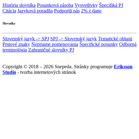
História slovníka
Posunková zásoba
Vysvetlivky
Špecifiká PJ
Citácia
Jazyková poradňa
Podporili nás
2% z dane
Slovníky
Slovenský jazyk -> SPJ
SPJ -> Slovenský jazyk
Tematické oblasti
Prstové znaky
Nepriame pomenovania
Špecifické posunky
Odborná
terminológia
Zahraničné slovníky PJ
Copyright © 2018 – 2026 Snepeda. Stránky programuje
Eriksson
Studio
- tvorba internetových stránok