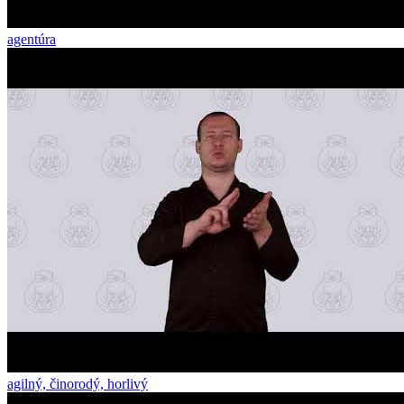
agentúra
agilný, činorodý, horlivý