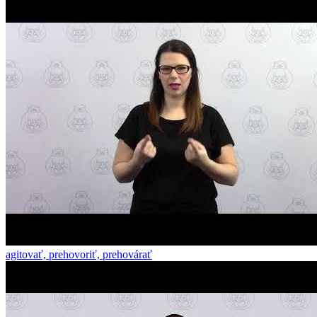
agitovať, prehovoriť, prehovárať