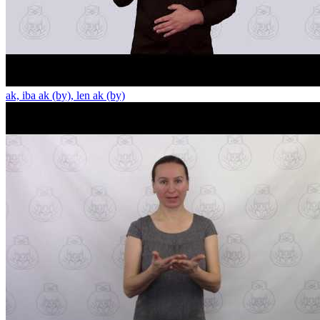
ak, iba ak (by), len ak (by)