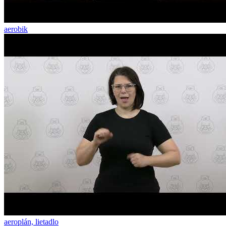
aerobik
aeroplán, lietadlo