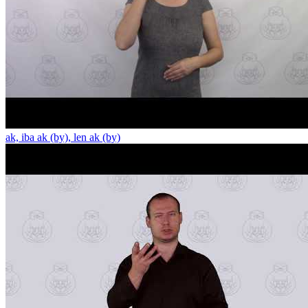
ak, iba ak (by), len ak (by)