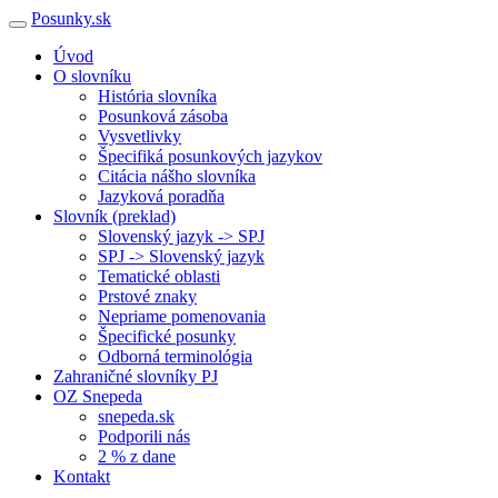
Posunky.sk
Úvod
O slovníku
História slovníka
Posunková zásoba
Vysvetlivky
Špecifiká posunkových jazykov
Citácia nášho slovníka
Jazyková poradňa
Slovník (preklad)
Slovenský jazyk -> SPJ
SPJ -> Slovenský jazyk
Tematické oblasti
Prstové znaky
Nepriame pomenovania
Špecifické posunky
Odborná terminológia
Zahraničné slovníky PJ
OZ Snepeda
snepeda.sk
Podporili nás
2 % z dane
Kontakt