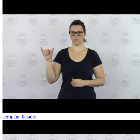
aeroplán, lietadlo