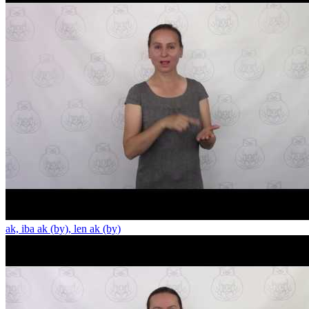
ak, iba ak (by), len ak (by)