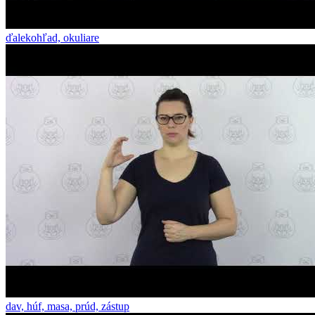
ďalekohľad, okuliare
dav, húf, masa, prúd, zástup