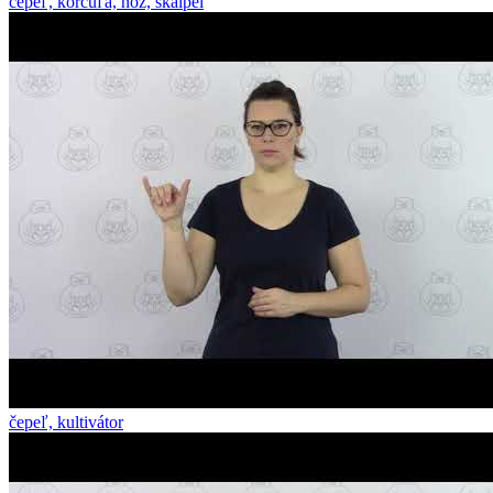
čepeľ, korčuľa, nôž, skalpel
čepeľ, kultivátor