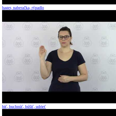
bager, naberačka, rýpadlo
biť, buchnúť, búšiť, udrieť