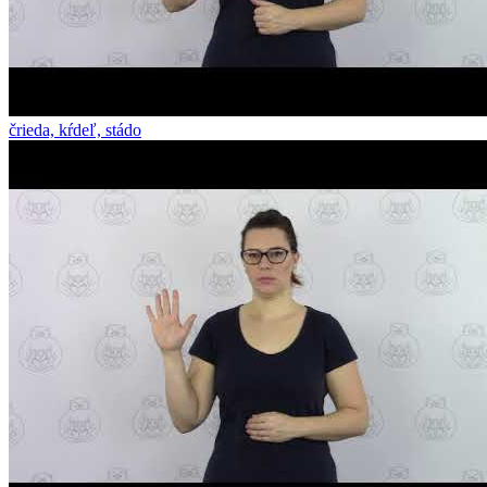
črieda, kŕdeľ, stádo