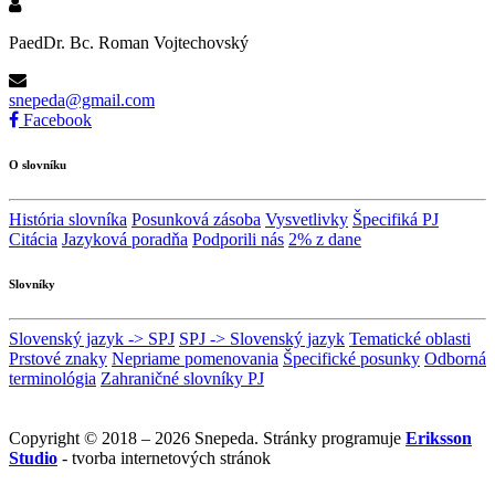
PaedDr. Bc. Roman Vojtechovský
snepeda@gmail.com
Facebook
O slovníku
História slovníka
Posunková zásoba
Vysvetlivky
Špecifiká PJ
Citácia
Jazyková poradňa
Podporili nás
2% z dane
Slovníky
Slovenský jazyk -> SPJ
SPJ -> Slovenský jazyk
Tematické oblasti
Prstové znaky
Nepriame pomenovania
Špecifické posunky
Odborná
terminológia
Zahraničné slovníky PJ
Copyright © 2018 – 2026 Snepeda. Stránky programuje
Eriksson
Studio
- tvorba internetových stránok