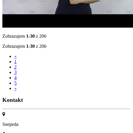
Zobrazujem
1-30
z 206
Zobrazujem
1-30
z 206
«
1
2
3
4
5
»
Kontakt
Snepeda