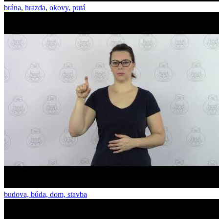
brána, hrazda, okovy, putá
budova, búda, dom, stavba