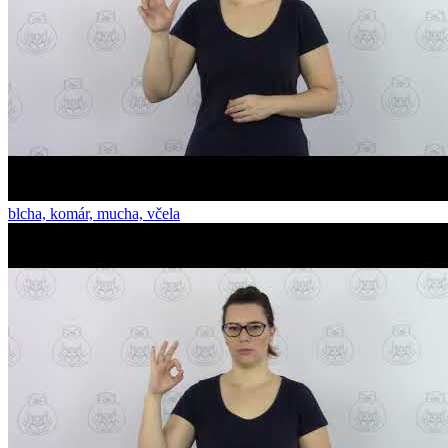
blcha, komár, mucha, včela