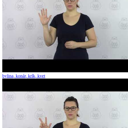
bylina, konár, krík, kvet