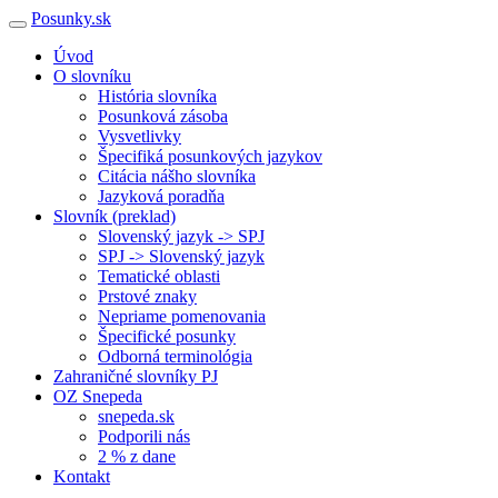
Posunky.sk
Úvod
O slovníku
História slovníka
Posunková zásoba
Vysvetlivky
Špecifiká posunkových jazykov
Citácia nášho slovníka
Jazyková poradňa
Slovník (preklad)
Slovenský jazyk -> SPJ
SPJ -> Slovenský jazyk
Tematické oblasti
Prstové znaky
Nepriame pomenovania
Špecifické posunky
Odborná terminológia
Zahraničné slovníky PJ
OZ Snepeda
snepeda.sk
Podporili nás
2 % z dane
Kontakt