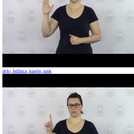
delo, húfnica, kanón, tank