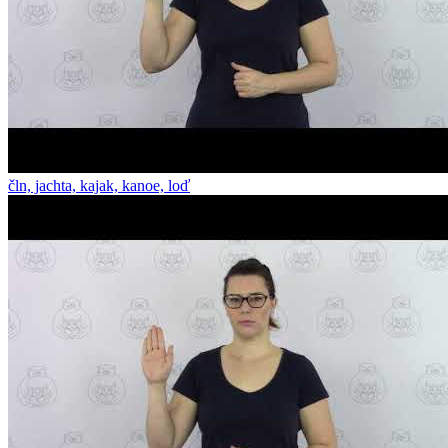
čln, jachta, kajak, kanoe, loď