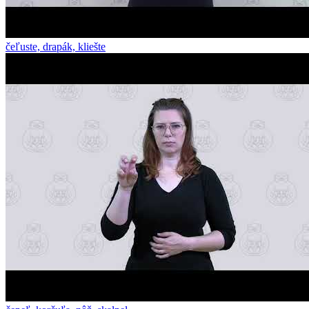
čeľuste, drapák, kliešte