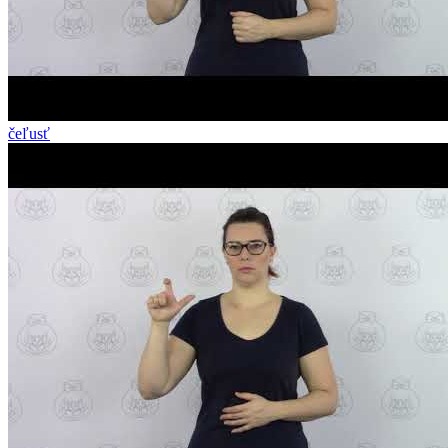
čeľusť