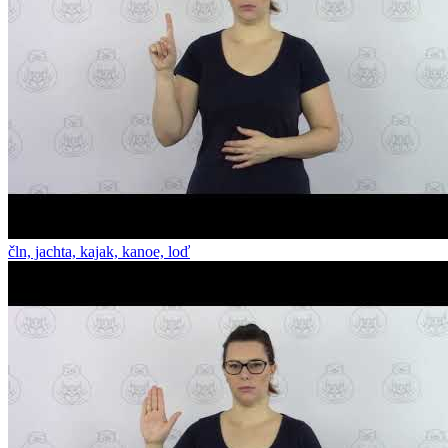
čln, jachta, kajak, kanoe, loď