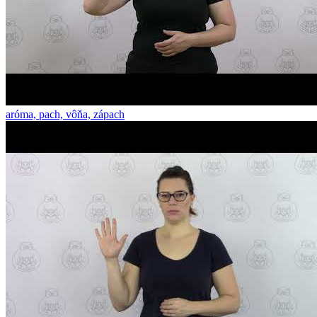
aróma, pach, vôňa, zápach