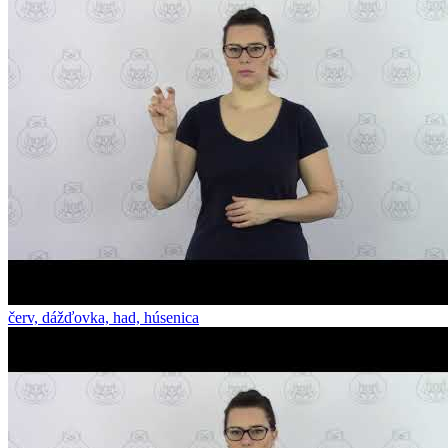
červ, dážďovka, had, húsenica