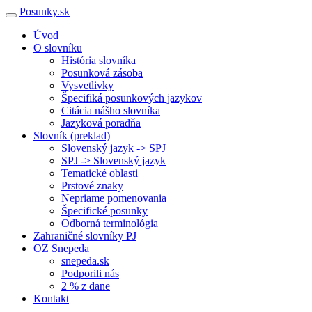
Posunky.sk
Úvod
O slovníku
História slovníka
Posunková zásoba
Vysvetlivky
Špecifiká posunkových jazykov
Citácia nášho slovníka
Jazyková poradňa
Slovník (preklad)
Slovenský jazyk -> SPJ
SPJ -> Slovenský jazyk
Tematické oblasti
Prstové znaky
Nepriame pomenovania
Špecifické posunky
Odborná terminológia
Zahraničné slovníky PJ
OZ Snepeda
snepeda.sk
Podporili nás
2 % z dane
Kontakt