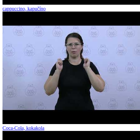
cappuccino, kapučíno
Coca-Cola, kokakola