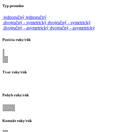
Typ posunku
jednoručný
jednoručný
dvojručný - symetrický
dvojručný - symetrický
dvojručný - asymetrický
dvojručný - asymetrický
Pozícia ruky/rúk
Tvar ruky/rúk
Pohyb ruky/rúk
Kontakt ruky/rúk