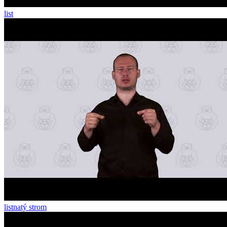
list
listnatý strom