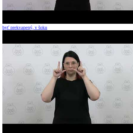
byť prekvapený, v šoku