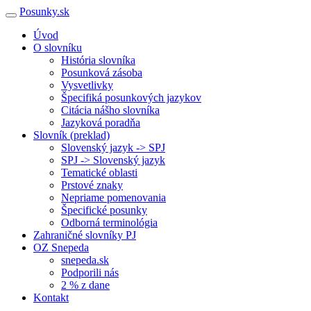
Posunky.sk
Úvod
O slovníku
História slovníka
Posunková zásoba
Vysvetlivky
Špecifiká posunkových jazykov
Citácia nášho slovníka
Jazyková poradňa
Slovník (preklad)
Slovenský jazyk -> SPJ
SPJ -> Slovenský jazyk
Tematické oblasti
Prstové znaky
Nepriame pomenovania
Špecifické posunky
Odborná terminológia
Zahraničné slovníky PJ
OZ Snepeda
snepeda.sk
Podporili nás
2 % z dane
Kontakt