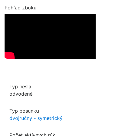
Pohľad zboku
Typ hesla
odvodené
Typ posunku
dvojručný - symetrický
Počet aktívnych rúk