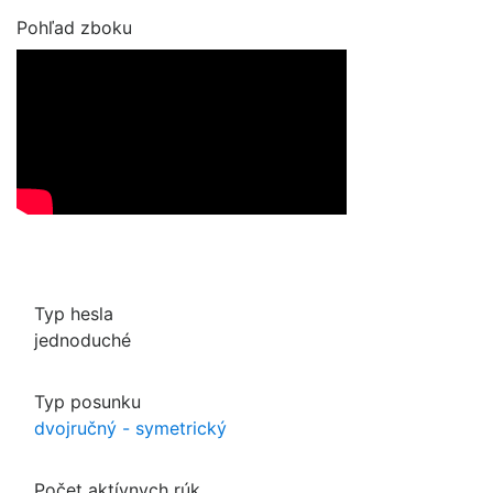
Pohľad zboku
Typ hesla
jednoduché
Typ posunku
dvojručný - symetrický
Počet aktívnych rúk