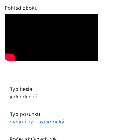
Pohľad zboku
Typ hesla
jednoduché
Typ posunku
dvojručný - symetrický
Počet aktívnych rúk