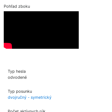
Pohľad zboku
Typ hesla
odvodené
Typ posunku
dvojručný - symetrický
Počet aktívnych rúk