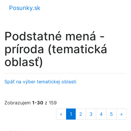
Posunky.sk
Podstatné mená -
príroda (tematická
oblasť)
Späť na výber tematickej oblasti
Zobrazujem
1-30
z 159
«
1
2
3
4
5
»