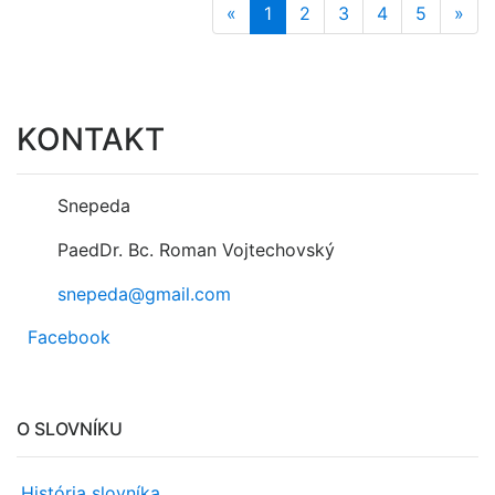
«
1
2
3
4
5
»
KONTAKT
Snepeda
PaedDr. Bc. Roman Vojtechovský
snepeda@gmail.com
Facebook
O SLOVNÍKU
História slovníka