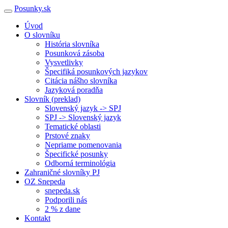
Posunky.sk
Úvod
O slovníku
História slovníka
Posunková zásoba
Vysvetlivky
Špecifiká posunkových jazykov
Citácia nášho slovníka
Jazyková poradňa
Slovník (preklad)
Slovenský jazyk -> SPJ
SPJ -> Slovenský jazyk
Tematické oblasti
Prstové znaky
Nepriame pomenovania
Špecifické posunky
Odborná terminológia
Zahraničné slovníky PJ
OZ Snepeda
snepeda.sk
Podporili nás
2 % z dane
Kontakt