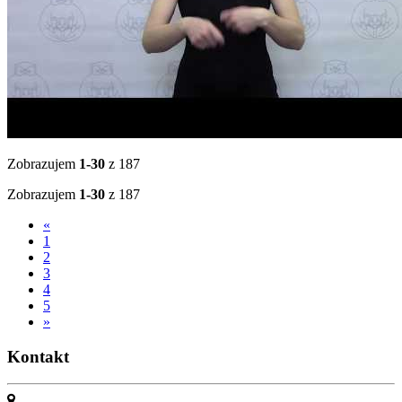
Zobrazujem
1-30
z 187
Zobrazujem
1-30
z 187
«
1
2
3
4
5
»
Kontakt