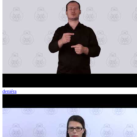
deniéra