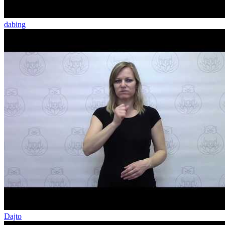
dabing
Dajto