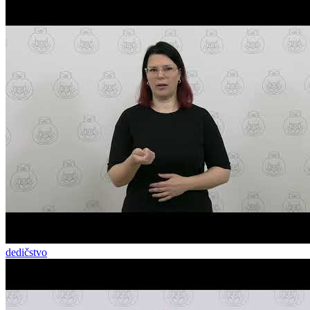
dedičstvo