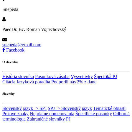
Snepeda
PaedDr. Bc. Roman Vojtechovský
snepeda@gmail.com
Facebook
O slovníku
História slovníka
Posunková zásoba
Vysvetlivky
Špecifiká PJ
Citácia
Jazyková poradňa
Podporili nás
2% z dane
Slovníky
Slovenský jazyk -> SPJ
SPJ -> Slovenský jazyk
Tematické oblasti
Prstové znaky
Nepriame pomenovania
Špecifické posunky
Odborná
terminológia
Zahraničné slovníky PJ