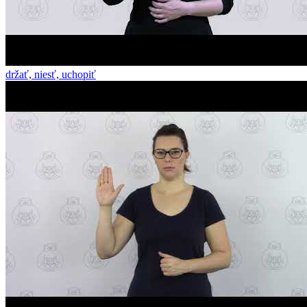
držať, niesť, uchopiť