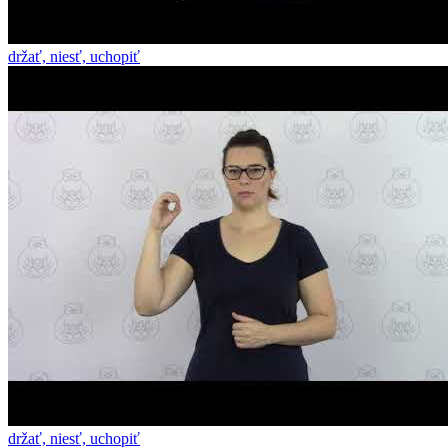
držať, niesť, uchopiť
držať, niesť, uchopiť