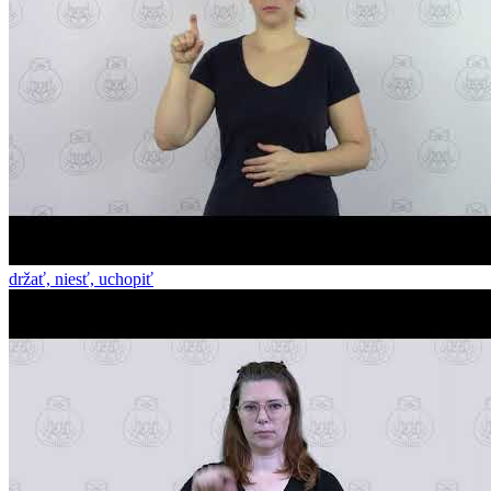
držať, niesť, uchopiť