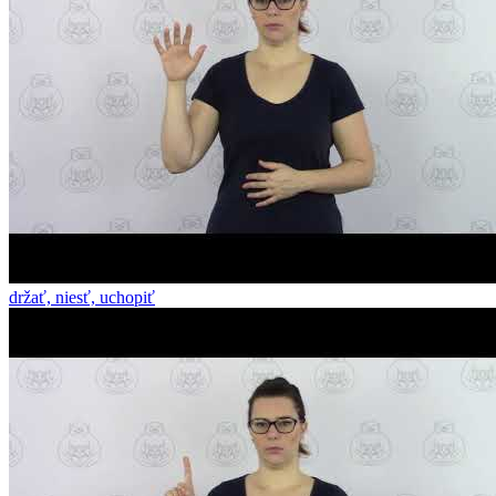
držať, niesť, uchopiť