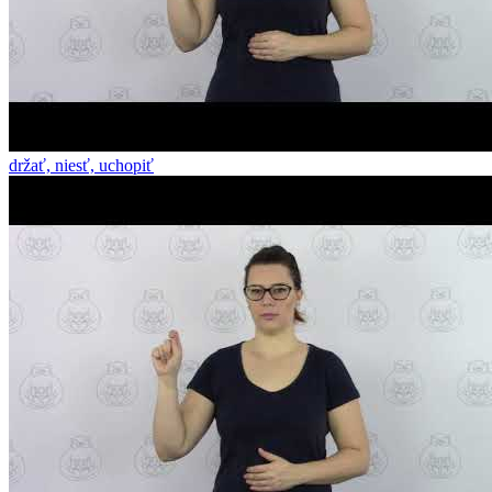
držať, niesť, uchopiť