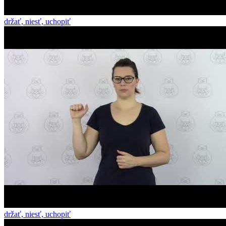
držať, niesť, uchopiť
držať, niesť, uchopiť