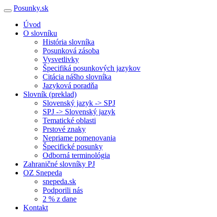
Posunky.sk
Úvod
O slovníku
História slovníka
Posunková zásoba
Vysvetlivky
Špecifiká posunkových jazykov
Citácia nášho slovníka
Jazyková poradňa
Slovník (preklad)
Slovenský jazyk -> SPJ
SPJ -> Slovenský jazyk
Tematické oblasti
Prstové znaky
Nepriame pomenovania
Špecifické posunky
Odborná terminológia
Zahraničné slovníky PJ
OZ Snepeda
snepeda.sk
Podporili nás
2 % z dane
Kontakt