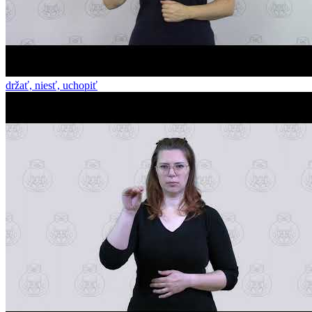
držať, niesť, uchopiť