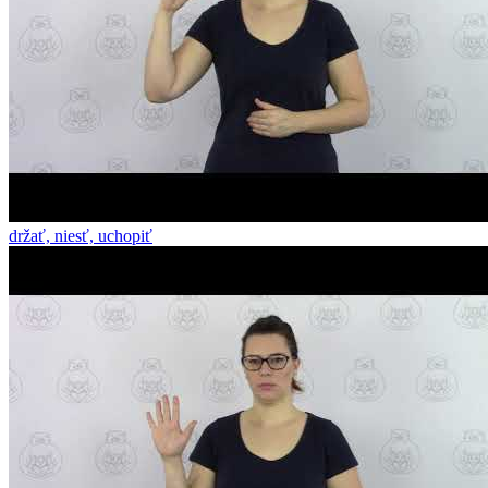
držať, niesť, uchopiť