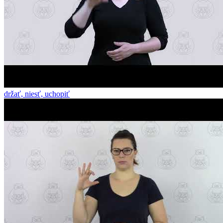
držať, niesť, uchopiť