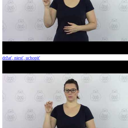
držať, niesť, uchopiť