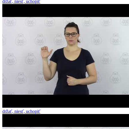
držať, niesť, uchopiť
držať, niesť, uchopiť