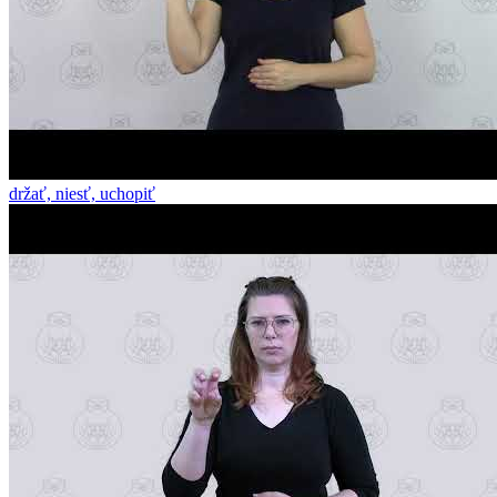
držať, niesť, uchopiť