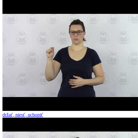
držať, niesť, uchopiť