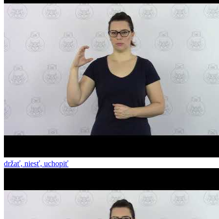
držať, niesť, uchopiť