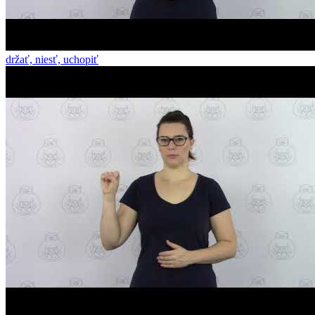
držať, niesť, uchopiť