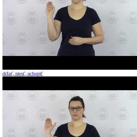
držať, niesť, uchopiť