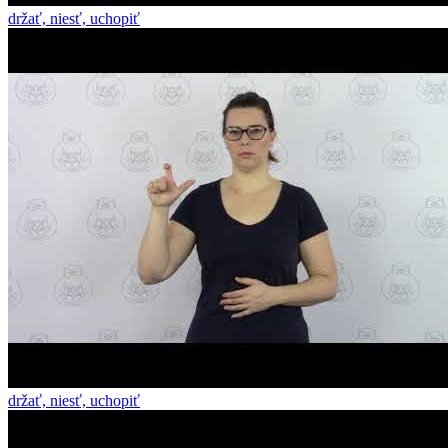
držať, niesť, uchopiť
držať, niesť, uchopiť