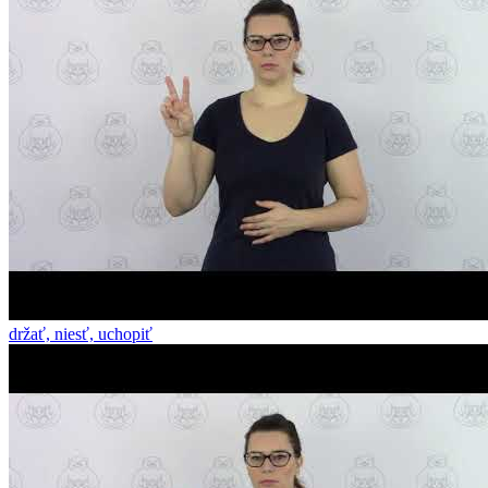
držať, niesť, uchopiť