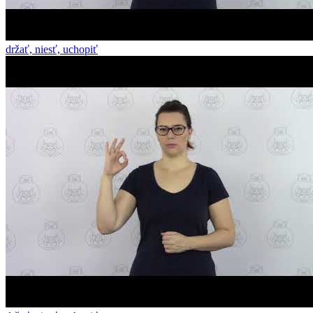
držať, niesť, uchopiť