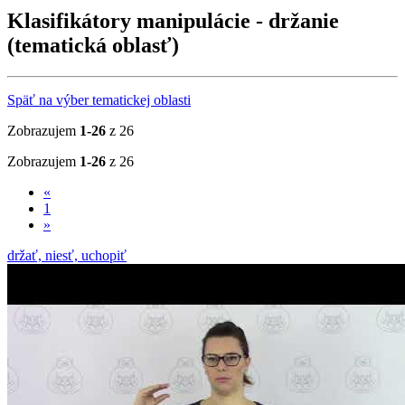
Klasifikátory manipulácie - držanie
(tematická oblasť)
Späť na výber tematickej oblasti
Zobrazujem
1-26
z 26
Zobrazujem
1-26
z 26
«
1
»
držať, niesť, uchopiť