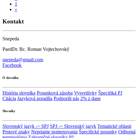
1
»
Kontakt
Snepeda
PaedDr. Bc. Roman Vojtechovský
snepeda@gmail.com
Facebook
O slovníku
História slovníka
Posunková zásoba
Vysvetlivky
Špecifiká PJ
Citácia
Jazyková poradňa
Podporili nás
2% z dane
Slovníky
Slovenský jazyk -> SPJ
SPJ -> Slovenský jazyk
Tematické oblasti
Prstové znaky
Nepriame pomenovania
Špecifické posunky
Odborná
terminológia
Zahraničné slovníky PJ