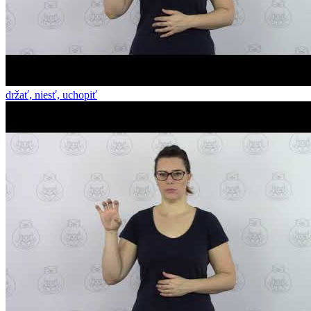
držať, niesť, uchopiť