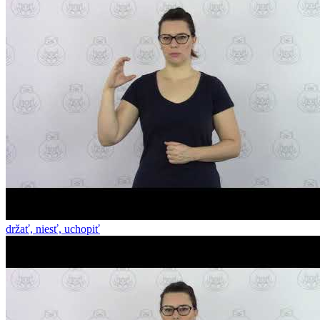
držať, niesť, uchopiť