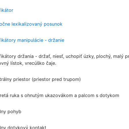
fikátor
točne lexikalizovaný posunok
fikátory manipulácie - držanie
fikátory držania - držať, niesť, uchopiť úzky, plochý, malý 
vný lístok, vrecúško čaje.
trálny priestor (priestor pred trupom)
retá ruka s ohnutým ukazovákom a palcom s dotykom
dny pohyb
dny dotykový kontakt