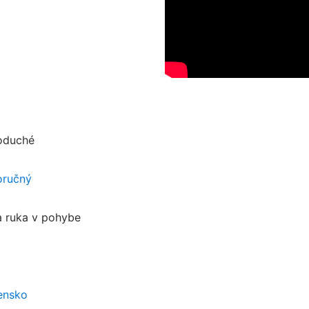
oduché
oručný
a ruka v pohybe
ensko