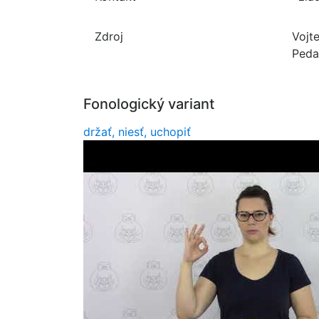
Zdroj
Vojt
Peda
Fonologický variant
držať, niesť, uchopiť