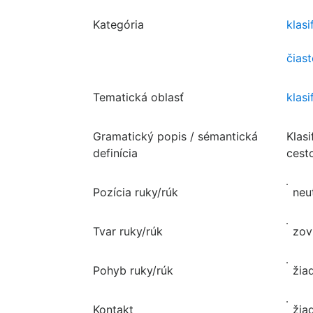
Kategória
klasi
čias
Tematická oblasť
klasi
Gramatický popis / sémantická
Klasi
definícia
cesto
Pozícia ruky/rúk
neu
Tvar ruky/rúk
zov
Pohyb ruky/rúk
žia
Kontakt
žia