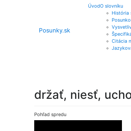
Úvod
O slovníku
História
Posunko
Vysvetli
Posunky.sk
Špecifi
Citácia 
Jazykov
držať, niesť, ucho
Pohľad spredu