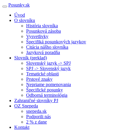
Posunky.sk
Úvod
O slovníku
História slovníka
Posunková zásoba
Vysvetlivky
Špecifiká posunkových jazykov
Citácia nášho slovníka
Jazyková poradňa
Slovník (preklad)
Slovenský jazyk -> SPJ
SPJ -> Slovenský jazyk
Tematické oblasti
Prstové znaky
Nepriame pomenovania
Špecifické posunky
Odborná terminológia
Zahraničné slovníky PJ
OZ Snepeda
snepeda.sk
Podporili nás
2 % z dane
Kontakt