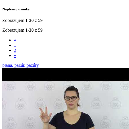
Nájdené posunky
Zobrazujem
1-30
z 59
Zobrazujem
1-30
z 59
«
1
2
»
blana, pazúr, pazúry