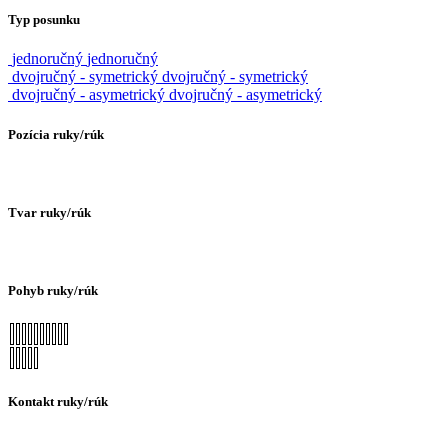
Typ posunku
jednoručný
jednoručný
dvojručný - symetrický
dvojručný - symetrický
dvojručný - asymetrický
dvojručný - asymetrický
Pozícia ruky/rúk
Tvar ruky/rúk
Pohyb ruky/rúk
Kontakt ruky/rúk