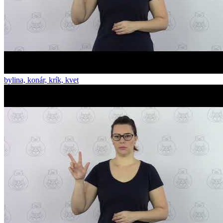
bylina, konár, krík, kvet