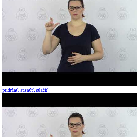
pridržať, stisnúť, stlačiť