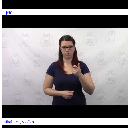
fajčiť
mihalnica, viečko