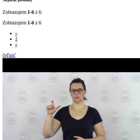
Zobrazujem
1-6
z 6
Zobrazujem
1-6
z 6
«
1
»
čeľusť