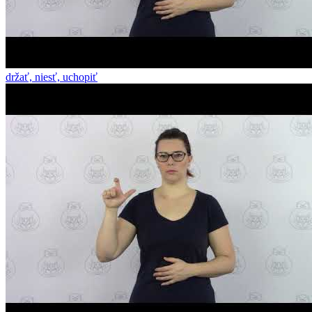
držať, niesť, uchopiť