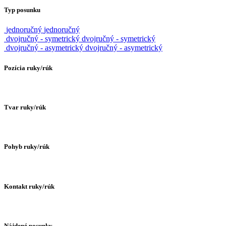
Typ posunku
jednoručný
jednoručný
dvojručný - symetrický
dvojručný - symetrický
dvojručný - asymetrický
dvojručný - asymetrický
Pozícia ruky/rúk
Tvar ruky/rúk
Pohyb ruky/rúk
Kontakt ruky/rúk
Nájdené posunky