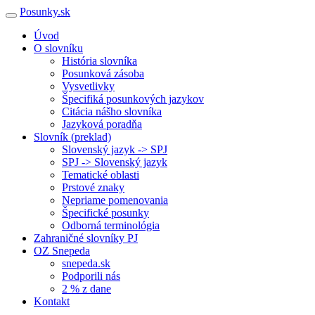
Posunky.sk
Úvod
O slovníku
História slovníka
Posunková zásoba
Vysvetlivky
Špecifiká posunkových jazykov
Citácia nášho slovníka
Jazyková poradňa
Slovník (preklad)
Slovenský jazyk -> SPJ
SPJ -> Slovenský jazyk
Tematické oblasti
Prstové znaky
Nepriame pomenovania
Špecifické posunky
Odborná terminológia
Zahraničné slovníky PJ
OZ Snepeda
snepeda.sk
Podporili nás
2 % z dane
Kontakt