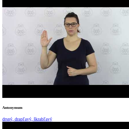
Antonymum
drsný, drapľavý, škrabľavý