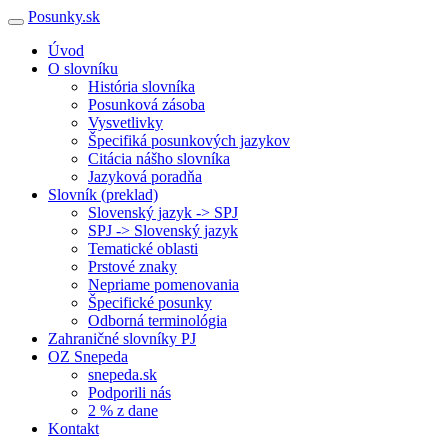
Posunky.sk
Úvod
O slovníku
História slovníka
Posunková zásoba
Vysvetlivky
Špecifiká posunkových jazykov
Citácia nášho slovníka
Jazyková poradňa
Slovník (preklad)
Slovenský jazyk -> SPJ
SPJ -> Slovenský jazyk
Tematické oblasti
Prstové znaky
Nepriame pomenovania
Špecifické posunky
Odborná terminológia
Zahraničné slovníky PJ
OZ Snepeda
snepeda.sk
Podporili nás
2 % z dane
Kontakt