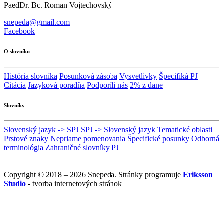
PaedDr. Bc. Roman Vojtechovský
snepeda@gmail.com
Facebook
O slovníku
História slovníka
Posunková zásoba
Vysvetlivky
Špecifiká PJ
Citácia
Jazyková poradňa
Podporili nás
2% z dane
Slovníky
Slovenský jazyk -> SPJ
SPJ -> Slovenský jazyk
Tematické oblasti
Prstové znaky
Nepriame pomenovania
Špecifické posunky
Odborná
terminológia
Zahraničné slovníky PJ
Copyright © 2018 – 2026 Snepeda. Stránky programuje
Eriksson
Studio
- tvorba internetových stránok