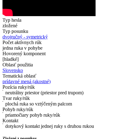
Typ hesla
zložené
Typ posunku
dvojručný - symetrický
Počet aktívnych rúk
jedna ruka v pohybe
Hovorený komponent
[hladké]
Oblasť použitia
Slovensko
Tematická oblasť
prídavné mená (akostné)
Pozícia ruky/rúk
neutrálny priestor (priestor pred trupom)
Tvar ruky/rúk
plochá ruka so vztýčeným palcom
Pohyb ruky/rúk
priamočiary pohyb ruky/rúk
Kontakt
dotykový kontakt jednej ruky s druhou rukou
Zložené z posunkov