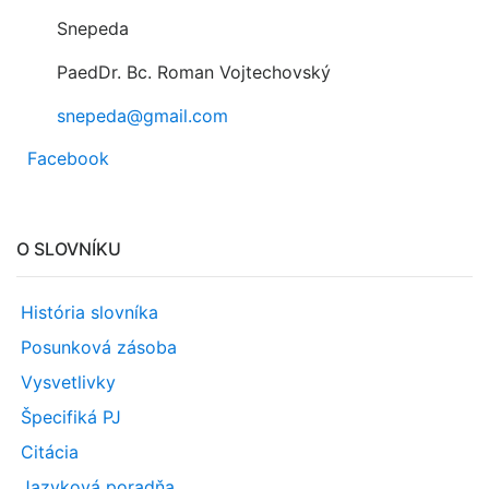
Snepeda
PaedDr. Bc. Roman Vojtechovský
snepeda@gmail.com
Facebook
O SLOVNÍKU
História slovníka
Posunková zásoba
Vysvetlivky
Špecifiká PJ
Citácia
Jazyková poradňa