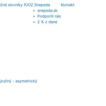
ičné slovníky PJ
OZ Snepeda
Kontakt
snepeda.sk
Podporili nás
2 % z dane
jručný - asymetrický