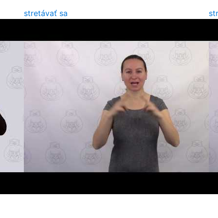
stretávať sa
st