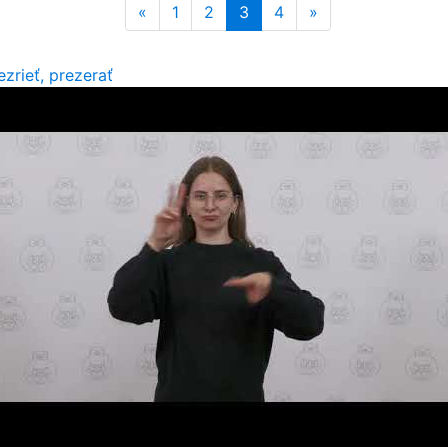
«
1
2
3
4
»
ezrieť, prezerať