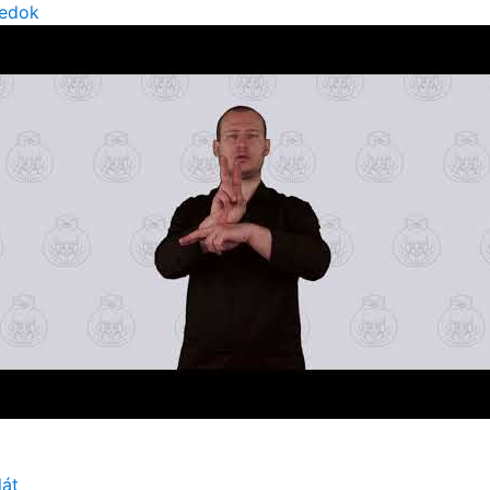
edok
lát