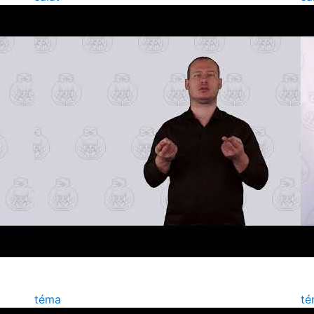
téma
té