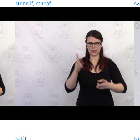
strihnúť, strihať
sv
šalát
ša