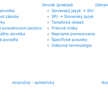
Slovník (preklad)
Zahran
 slovníka
Slovenský jazyk -> SPJ
vá zásoba
SPJ -> Slovenský jazyk
vky
Tematické oblasti
ká posunkových jazykov
Prstové znaky
nášho slovníka
Nepriame pomenovania
á poradňa
Špecifické posunky
Odborná terminológia
dvojručný - symetrický
dvo