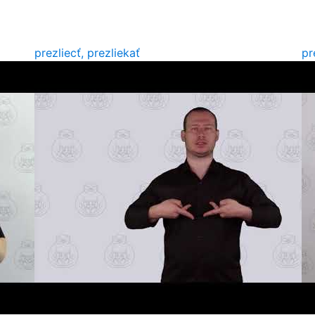
prezliecť, prezliekať
pr