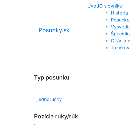
Úvod
O slovníku
História
Posunko
Vysvetli
Posunky.sk
Špecifi
Citácia 
Jazykov
Typ posunku
jednoručný
Pozícia ruky/rúk