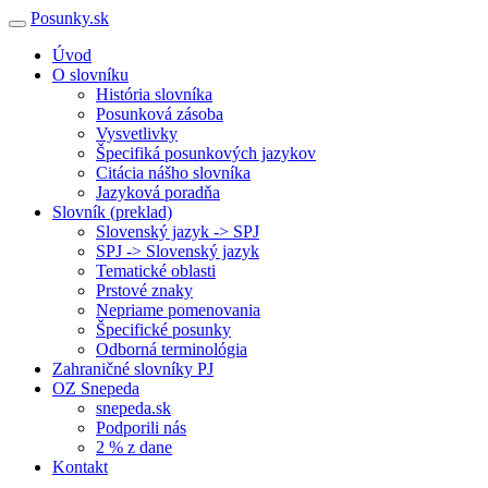
Posunky.sk
Úvod
O slovníku
História slovníka
Posunková zásoba
Vysvetlivky
Špecifiká posunkových jazykov
Citácia nášho slovníka
Jazyková poradňa
Slovník (preklad)
Slovenský jazyk -> SPJ
SPJ -> Slovenský jazyk
Tematické oblasti
Prstové znaky
Nepriame pomenovania
Špecifické posunky
Odborná terminológia
Zahraničné slovníky PJ
OZ Snepeda
snepeda.sk
Podporili nás
2 % z dane
Kontakt