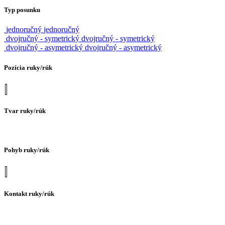
Typ posunku
jednoručný
jednoručný
dvojručný - symetrický
dvojručný - symetrický
dvojručný - asymetrický
dvojručný - asymetrický
Pozícia ruky/rúk
Tvar ruky/rúk
Pohyb ruky/rúk
Kontakt ruky/rúk