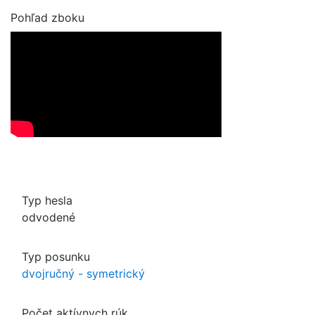
Pohľad zboku
Typ hesla
odvodené
Typ posunku
dvojručný - symetrický
Počet aktívnych rúk