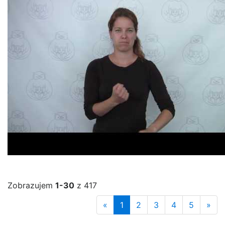
Zobrazujem
1-30
z 417
«
1
2
3
4
5
»