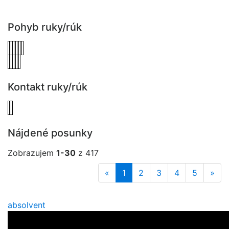
Pohyb ruky/rúk
Kontakt ruky/rúk
Nájdené posunky
Zobrazujem
1-30
z 417
«
1
2
3
4
5
»
absolvent