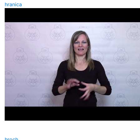
hranica
hroch