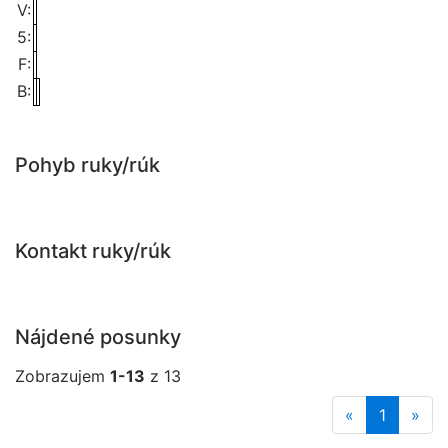
V:
5:
F:
B:
Pohyb ruky/rúk
Kontakt ruky/rúk
Nájdené posunky
Zobrazujem
1-13
z 13
«
1
»