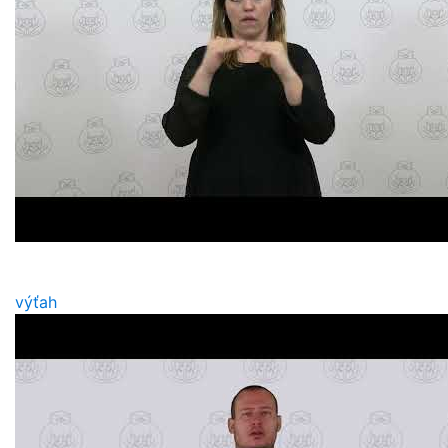
výťah