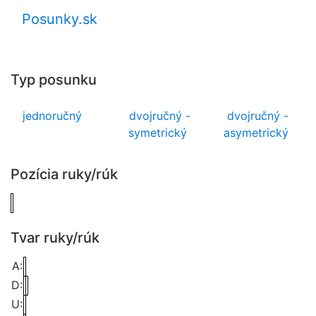
Posunky.sk
Typ posunku
jednoručný
dvojručný -
dvojručný -
symetrický
asymetrický
Pozícia ruky/rúk
Tvar ruky/rúk
A:
D:
U: