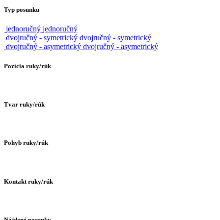
Typ posunku
jednoručný
jednoručný
dvojručný - symetrický
dvojručný - symetrický
dvojručný - asymetrický
dvojručný - asymetrický
Pozícia ruky/rúk
Tvar ruky/rúk
Pohyb ruky/rúk
Kontakt ruky/rúk
Nájdené posunky