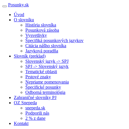
Posunky.sk
Úvod
O slovníku
História slovníka
Posunková zásoba
Vysvetlivky
Špecifiká posunkových jazykov
Citácia nášho slovníka
Jazyková poradňa
Slovník (preklad)
Slovenský jazyk -> SPJ
SPJ -> Slovenský jazyk
Tematické oblasti
Prstové znaky
Nepriame pomenovania
Špecifické posunky
Odborná terminológia
Zahraničné slovníky PJ
OZ Snepeda
snepeda.sk
Podporili nás
2 % z dane
Kontakt