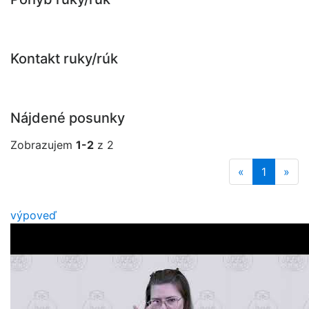
Kontakt ruky/rúk
Nájdené posunky
Zobrazujem
1-2
z 2
«
1
»
výpoveď