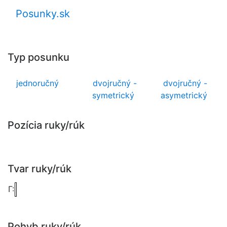
Posunky.sk
Typ posunku
jednoručný
dvojručný -
dvojručný -
symetrický
asymetrický
Pozícia ruky/rúk
Tvar ruky/rúk
Γ:
Pohyb ruky/rúk