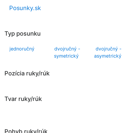
Posunky.sk
Typ posunku
jednoručný
dvojručný -
dvojručný -
symetrický
asymetrický
Pozícia ruky/rúk
Tvar ruky/rúk
Pohyb ruky/rúk