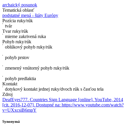
archaický posunok
Tematická oblasť
podstatné mená - štáty Európy
Pozícia ruky/rúk
tvár
Tvar ruky/rúk
mierne zakrivená ruka
Pohyb ruky/rúk
oblúkový pohyb ruky/rúk
pohyb prstov
zmenený vnútorný pohyb ruky/rúk
pohyb predlaktia
Kontakt
dotykový kontakt jednej ruky/dvoch rúk s časťou tela
Zdroj
DeafEyes777. Countries Sign Language [online]. YouTube, 2014
[cit. 2016-12-07]. Dostupné na: https://www.youtube.com/watch?
v=UXxcsiB6mpY
Synonymá