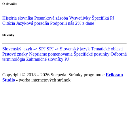
O slovníku
História slovníka
Posunková zásoba
Vysvetlivky
Špecifiká PJ
Citácia
Jazyková poradňa
Podporili nás
2% z dane
Slovníky
Slovenský jazyk -> SPJ
SPJ -> Slovenský jazyk
Tematické oblasti
Prstové znaky
Nepriame pomenovania
Špecifické posunky
Odborná
terminológia
Zahraničné slovníky PJ
Copyright © 2018 – 2026 Snepeda. Stránky programuje
Eriksson
Studio
- tvorba internetových stránok