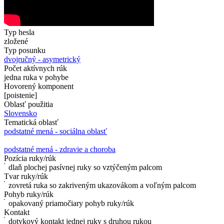
Typ hesla
zložené
Typ posunku
dvojručný - asymetrický
Počet aktívnych rúk
jedna ruka v pohybe
Hovorený komponent
[poistenie]
Oblasť použitia
Slovensko
Tematická oblasť
podstatné mená - sociálna oblasť
podstatné mená - zdravie a choroba
Pozícia ruky/rúk
dlaň plochej pasívnej ruky so vztýčeným palcom
Tvar ruky/rúk
zovretá ruka so zakriveným ukazovákom a voľným palcom
Pohyb ruky/rúk
opakovaný priamočiary pohyb ruky/rúk
Kontakt
dotykový kontakt jednej ruky s druhou rukou