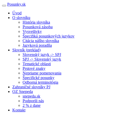
Posunky.sk
Úvod
O slovníku
História slovníka
Posunková zásoba
Vysvetlivky
Špecifiká posunkových jazykov
Citácia nášho slovníka
Jazyková poradňa
Slovník (preklad)
Slovenský jazyk -> SPJ
SPJ -> Slovenský jazyk
Tematické oblasti
Prstové znaky
Nepriame pomenovania
Špecifické posunky
Odborná terminológia
Zahraničné slovníky PJ
OZ Snepeda
snepeda.sk
Podporili nás
2 % z dane
Kontakt