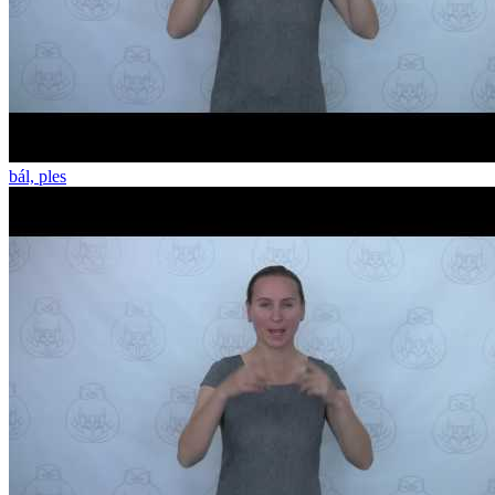
bál, ples