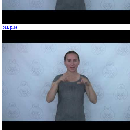
bál, ples