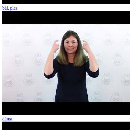
bál, ples
dáma