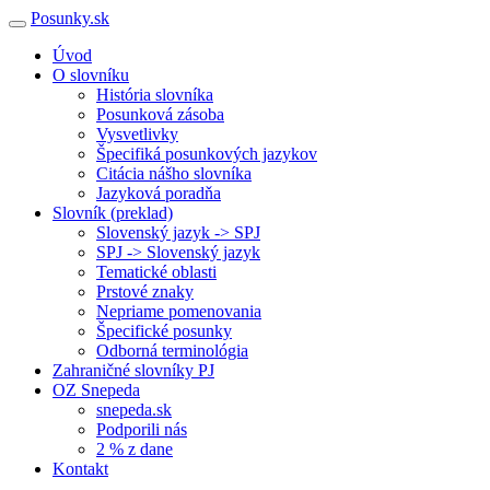
Posunky.sk
Úvod
O slovníku
História slovníka
Posunková zásoba
Vysvetlivky
Špecifiká posunkových jazykov
Citácia nášho slovníka
Jazyková poradňa
Slovník (preklad)
Slovenský jazyk -> SPJ
SPJ -> Slovenský jazyk
Tematické oblasti
Prstové znaky
Nepriame pomenovania
Špecifické posunky
Odborná terminológia
Zahraničné slovníky PJ
OZ Snepeda
snepeda.sk
Podporili nás
2 % z dane
Kontakt