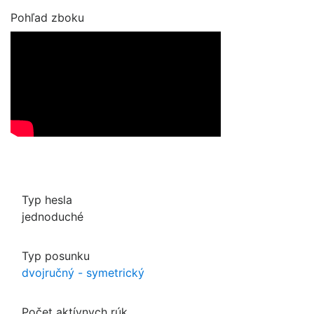
Pohľad zboku
Typ hesla
jednoduché
Typ posunku
dvojručný - symetrický
Počet aktívnych rúk