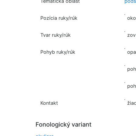
Tematická oblasť
pods
Pozícia ruky/rúk
oko
Tvar ruky/rúk
zov
Pohyb ruky/rúk
opa
poh
poh
Kontakt
žia
Fonologický variant