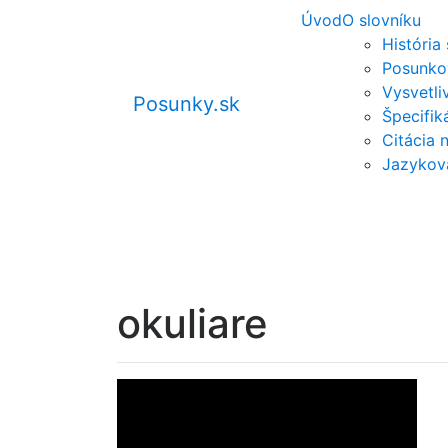
Úvod
O slovníku
História
Posunko
Vysvetli
Posunky.sk
Špecifi
Citácia 
Jazykov
okuliare