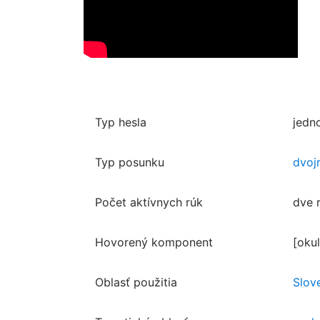
Typ hesla
jedn
Typ posunku
dvoj
Počet aktívnych rúk
dve 
Hovorený komponent
[okul
Oblasť použitia
Slov