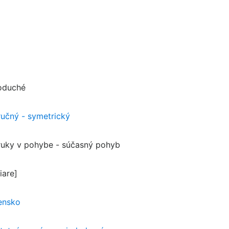
oduché
ručný - symetrický
ruky v pohybe - súčasný pohyb
iare]
ensko