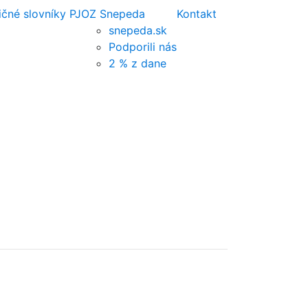
ičné slovníky PJ
OZ Snepeda
Kontakt
snepeda.sk
Podporili nás
2 % z dane