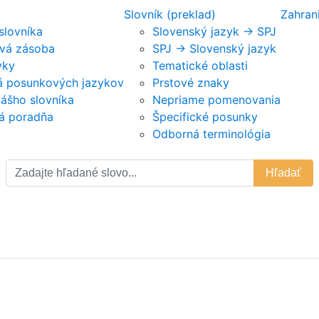
Slovník (preklad)
Zahran
 slovníka
Slovenský jazyk -> SPJ
vá zásoba
SPJ -> Slovenský jazyk
vky
Tematické oblasti
ká posunkových jazykov
Prstové znaky
nášho slovníka
Nepriame pomenovania
á poradňa
Špecifické posunky
Odborná terminológia
Hľadať