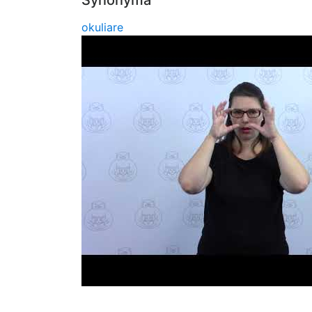
Synonymá
okuliare