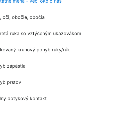
tatné mená - veci okolo nás
, oči, obočie, obočia
retá ruka so vztýčeným ukazovákom
kovaný kruhový pohyb ruky/rúk
yb zápästia
yb prstov
dny dotykový kontakt