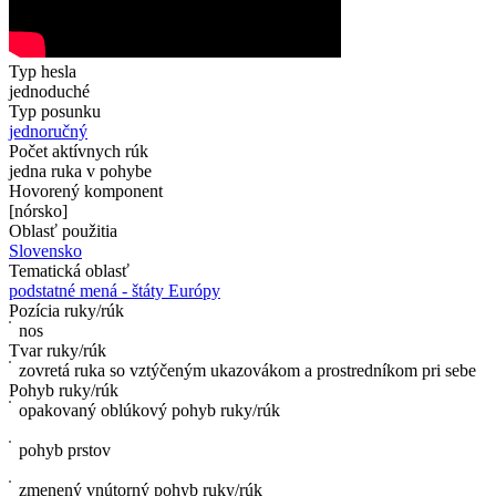
Typ hesla
jednoduché
Typ posunku
jednoručný
Počet aktívnych rúk
jedna ruka v pohybe
Hovorený komponent
[nórsko]
Oblasť použitia
Slovensko
Tematická oblasť
podstatné mená - štáty Európy
Pozícia ruky/rúk
nos
Tvar ruky/rúk
zovretá ruka so vztýčeným ukazovákom a prostredníkom pri sebe
Pohyb ruky/rúk
opakovaný oblúkový pohyb ruky/rúk
pohyb prstov
zmenený vnútorný pohyb ruky/rúk