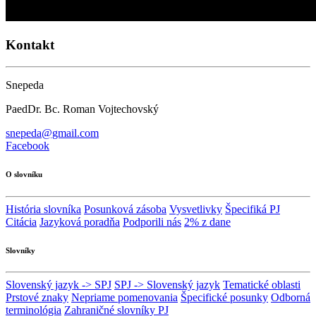
Kontakt
Snepeda
PaedDr. Bc. Roman Vojtechovský
snepeda@gmail.com
Facebook
O slovníku
História slovníka
Posunková zásoba
Vysvetlivky
Špecifiká PJ
Citácia
Jazyková poradňa
Podporili nás
2% z dane
Slovníky
Slovenský jazyk -> SPJ
SPJ -> Slovenský jazyk
Tematické oblasti
Prstové znaky
Nepriame pomenovania
Špecifické posunky
Odborná
terminológia
Zahraničné slovníky PJ