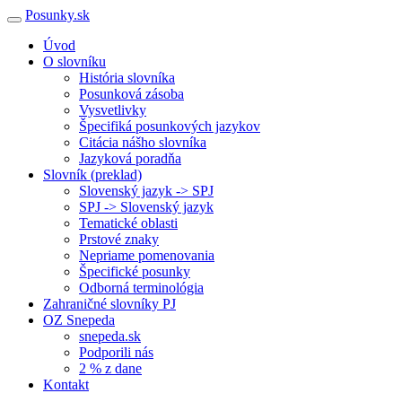
Posunky.sk
Úvod
O slovníku
História slovníka
Posunková zásoba
Vysvetlivky
Špecifiká posunkových jazykov
Citácia nášho slovníka
Jazyková poradňa
Slovník (preklad)
Slovenský jazyk -> SPJ
SPJ -> Slovenský jazyk
Tematické oblasti
Prstové znaky
Nepriame pomenovania
Špecifické posunky
Odborná terminológia
Zahraničné slovníky PJ
OZ Snepeda
snepeda.sk
Podporili nás
2 % z dane
Kontakt