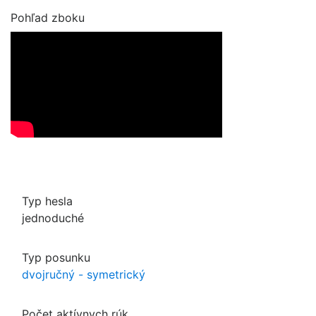
Pohľad zboku
Typ hesla
jednoduché
Typ posunku
dvojručný - symetrický
Počet aktívnych rúk