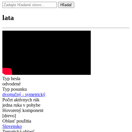
Hľadať
lata
Typ hesla
odvodené
Typ posunku
dvojručný - symetrický
Počet aktívnych rúk
jedna ruka v pohybe
Hovorený komponent
[drevo]
Oblasť použitia
Slovensko
Tematická oblasť