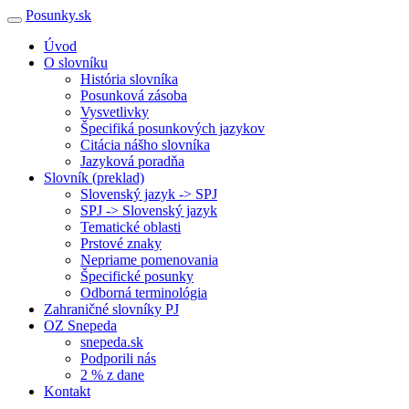
Posunky.sk
Úvod
O slovníku
História slovníka
Posunková zásoba
Vysvetlivky
Špecifiká posunkových jazykov
Citácia nášho slovníka
Jazyková poradňa
Slovník (preklad)
Slovenský jazyk -> SPJ
SPJ -> Slovenský jazyk
Tematické oblasti
Prstové znaky
Nepriame pomenovania
Špecifické posunky
Odborná terminológia
Zahraničné slovníky PJ
OZ Snepeda
snepeda.sk
Podporili nás
2 % z dane
Kontakt