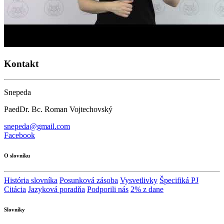
Kontakt
Snepeda
PaedDr. Bc. Roman Vojtechovský
snepeda@gmail.com
Facebook
O slovníku
História slovníka
Posunková zásoba
Vysvetlivky
Špecifiká PJ
Citácia
Jazyková poradňa
Podporili nás
2% z dane
Slovníky