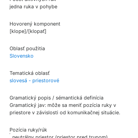
jedna ruka v pohybe
Hovorený komponent
[klope]/[klopať]
Oblasť použitia
Slovensko
Tematická oblasť
slovesá - priestorové
Gramatický popis / sémantická definícia
Gramatický jav: môže sa meniť pozícia ruky v
priestore v závislosti od komunikačnej situácie.
Pozícia ruky/rúk
neutrálny priestor (priestor pred trupom)