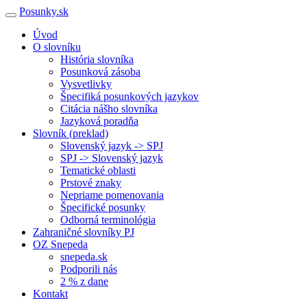
Posunky.sk
Úvod
O slovníku
História slovníka
Posunková zásoba
Vysvetlivky
Špecifiká posunkových jazykov
Citácia nášho slovníka
Jazyková poradňa
Slovník (preklad)
Slovenský jazyk -> SPJ
SPJ -> Slovenský jazyk
Tematické oblasti
Prstové znaky
Nepriame pomenovania
Špecifické posunky
Odborná terminológia
Zahraničné slovníky PJ
OZ Snepeda
snepeda.sk
Podporili nás
2 % z dane
Kontakt