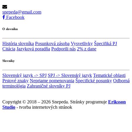
snepeda@gmail.com
Facebook
O slovníku
História slovníka
Posunková zásoba
Vysvetlivky
Špecifiká PJ
Citácia
Jazyková poradňa
Podporili nás
2% z dane
Slovníky
Slovenský jazyk -> SPJ
SPJ -> Slovenský jazyk
Tematické oblasti
Prstové znaky
Nepriame pomenovania
Špecifické posunky
Odborná
terminológia
Zahraničné slovníky PJ
Copyright © 2018 – 2026 Snepeda. Stránky programuje
Eriksson
Studio
- tvorba internetových stránok