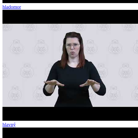
hladomor
hlavný