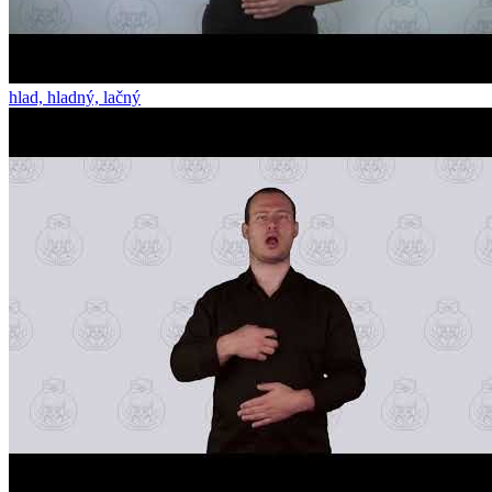
hlad, hladný, lačný