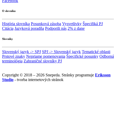
Facebook
O slovníku
História slovníka
Posunková zásoba
Vysvetlivky
Špecifiká PJ
Citácia
Jazyková poradňa
Podporili nás
2% z dane
Slovníky
Slovenský jazyk -> SPJ
SPJ -> Slovenský jazyk
Tematické oblasti
Prstové znaky
Nepriame pomenovania
Špecifické posunky
Odborná
terminológia
Zahraničné slovníky PJ
Copyright © 2018 – 2026 Snepeda. Stránky programuje
Eriksson
Studio
- tvorba internetových stránok