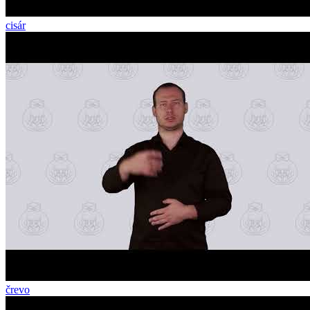
cisár
črevo