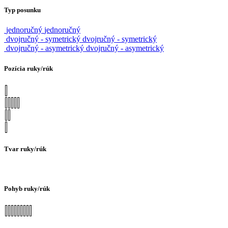
Typ posunku
jednoručný
jednoručný
dvojručný - symetrický
dvojručný - symetrický
dvojručný - asymetrický
dvojručný - asymetrický
Pozícia ruky/rúk
Tvar ruky/rúk
Pohyb ruky/rúk