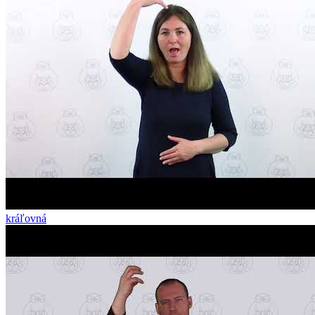
kráľovná