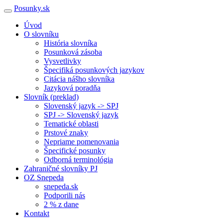
Posunky.sk
Úvod
O slovníku
História slovníka
Posunková zásoba
Vysvetlivky
Špecifiká posunkových jazykov
Citácia nášho slovníka
Jazyková poradňa
Slovník (preklad)
Slovenský jazyk -> SPJ
SPJ -> Slovenský jazyk
Tematické oblasti
Prstové znaky
Nepriame pomenovania
Špecifické posunky
Odborná terminológia
Zahraničné slovníky PJ
OZ Snepeda
snepeda.sk
Podporili nás
2 % z dane
Kontakt