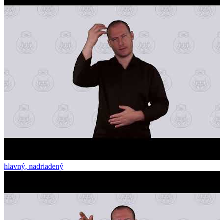
hlavný, nadriadený