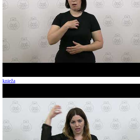
knieža