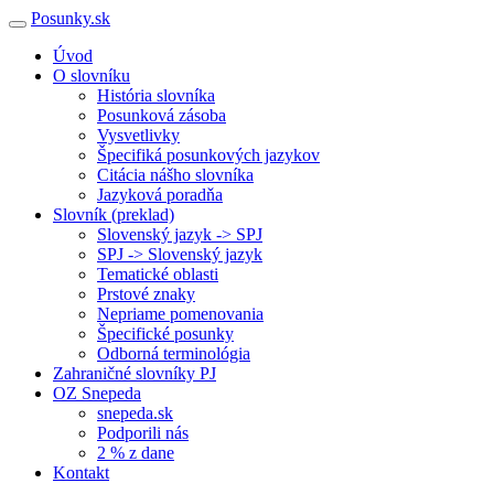
Posunky.sk
Úvod
O slovníku
História slovníka
Posunková zásoba
Vysvetlivky
Špecifiká posunkových jazykov
Citácia nášho slovníka
Jazyková poradňa
Slovník (preklad)
Slovenský jazyk -> SPJ
SPJ -> Slovenský jazyk
Tematické oblasti
Prstové znaky
Nepriame pomenovania
Špecifické posunky
Odborná terminológia
Zahraničné slovníky PJ
OZ Snepeda
snepeda.sk
Podporili nás
2 % z dane
Kontakt