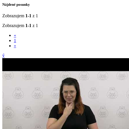
Nájdené posunky
Zobrazujem
1-1
z 1
Zobrazujem
1-1
z 1
«
1
»
ý