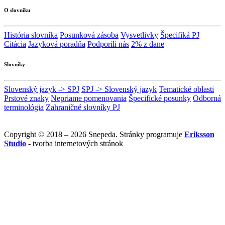
O slovníku
História slovníka
Posunková zásoba
Vysvetlivky
Špecifiká PJ
Citácia
Jazyková poradňa
Podporili nás
2% z dane
Slovníky
Slovenský jazyk -> SPJ
SPJ -> Slovenský jazyk
Tematické oblasti
Prstové znaky
Nepriame pomenovania
Špecifické posunky
Odborná
terminológia
Zahraničné slovníky PJ
Copyright © 2018 – 2026 Snepeda. Stránky programuje
Eriksson
Studio
- tvorba internetových stránok