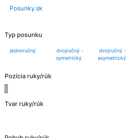
Posunky.sk
Typ posunku
jednoručný
dvojručný -
dvojručný -
symetrický
asymetrický
Pozícia ruky/rúk
Tvar ruky/rúk
Pohyb ruky/rúk