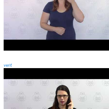
veriť