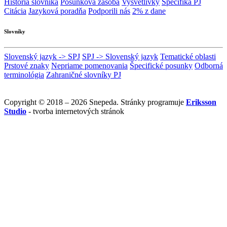
História slovníka
Posunková zásoba
Vysvetlivky
Špecifiká PJ
Citácia
Jazyková poradňa
Podporili nás
2% z dane
Slovníky
Slovenský jazyk -> SPJ
SPJ -> Slovenský jazyk
Tematické oblasti
Prstové znaky
Nepriame pomenovania
Špecifické posunky
Odborná
terminológia
Zahraničné slovníky PJ
Copyright © 2018 – 2026 Snepeda. Stránky programuje
Eriksson
Studio
- tvorba internetových stránok