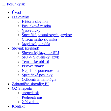
Posunky.sk
Úvod
O slovníku
História slovníka
Posunková zásoba
Vysvetlivky
Špecifiká posunkových jazykov
Citácia nášho slovníka
Jazyková poradňa
Slovník (preklad)
Slovenský jazyk -> SPJ
SPJ -> Slovenský jazyk
Tematické oblasti
Prstové znaky
Nepriame pomenovania
Špecifické posunky
Odborná terminológia
Zahraničné slovníky PJ
OZ Snepeda
snepeda.sk
Podporili nás
2 % z dane
Kontakt