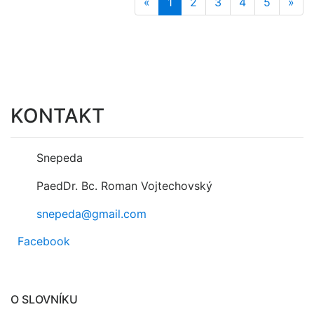
«
1
2
3
4
5
»
KONTAKT
Snepeda
PaedDr. Bc. Roman Vojtechovský
snepeda@gmail.com
Facebook
O SLOVNÍKU