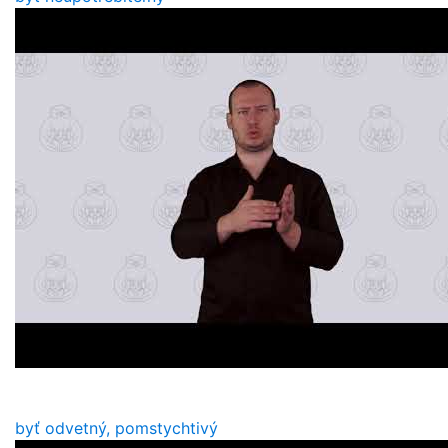
byť odvetný, pomstychtivý