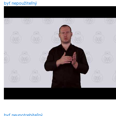
byť nepoužiteľný
byť neupotrebiteľný