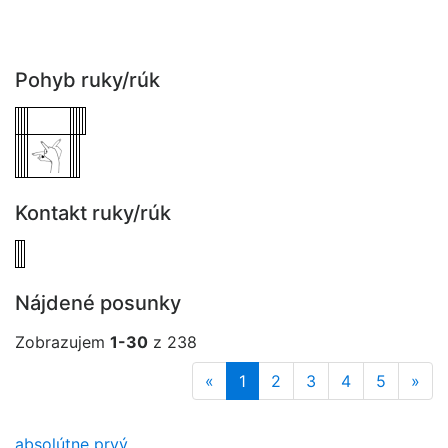
Pohyb ruky/rúk
Kontakt ruky/rúk
Nájdené posunky
Zobrazujem
1-30
z 238
«
1
2
3
4
5
»
absolútne prvý