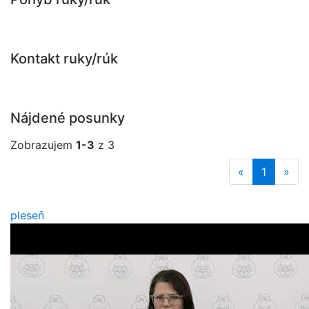
Kontakt ruky/rúk
Nájdené posunky
Zobrazujem
1-3
z 3
«
1
»
pleseň