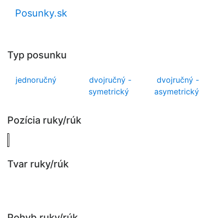
Posunky.sk
Typ posunku
jednoručný
dvojručný -
dvojručný -
symetrický
asymetrický
Pozícia ruky/rúk
Tvar ruky/rúk
Pohyb ruky/rúk