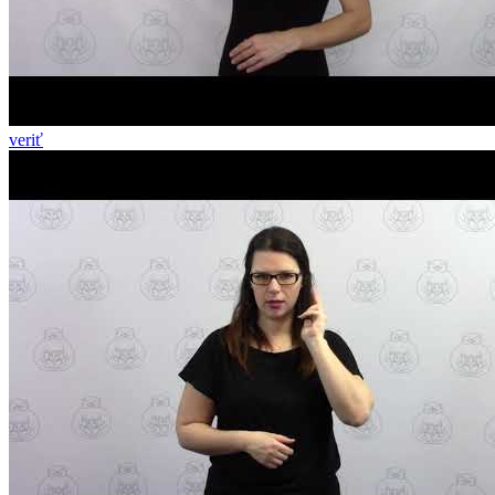
veriť