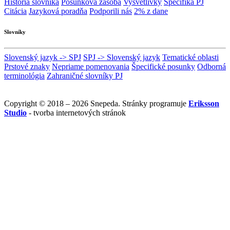
História slovníka
Posunková zásoba
Vysvetlivky
Špecifiká PJ
Citácia
Jazyková poradňa
Podporili nás
2% z dane
Slovníky
Slovenský jazyk -> SPJ
SPJ -> Slovenský jazyk
Tematické oblasti
Prstové znaky
Nepriame pomenovania
Špecifické posunky
Odborná
terminológia
Zahraničné slovníky PJ
Copyright © 2018 – 2026 Snepeda. Stránky programuje
Eriksson
Studio
- tvorba internetových stránok