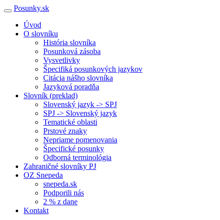
Posunky.sk
Úvod
O slovníku
História slovníka
Posunková zásoba
Vysvetlivky
Špecifiká posunkových jazykov
Citácia nášho slovníka
Jazyková poradňa
Slovník (preklad)
Slovenský jazyk -> SPJ
SPJ -> Slovenský jazyk
Tematické oblasti
Prstové znaky
Nepriame pomenovania
Špecifické posunky
Odborná terminológia
Zahraničné slovníky PJ
OZ Snepeda
snepeda.sk
Podporili nás
2 % z dane
Kontakt