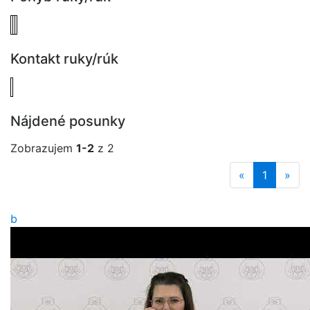
Kontakt ruky/rúk
Nájdené posunky
Zobrazujem
1-2
z 2
«
1
»
b