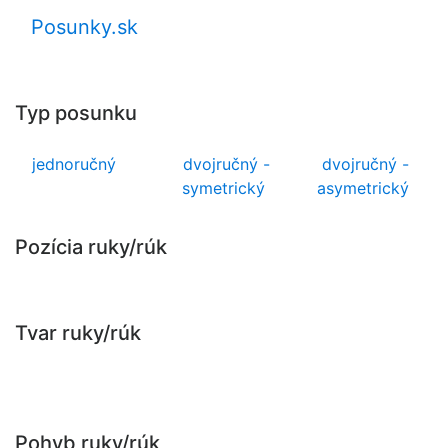
Posunky.sk
Typ posunku
jednoručný
dvojručný -
dvojručný -
symetrický
asymetrický
Pozícia ruky/rúk
Tvar ruky/rúk
Pohyb ruky/rúk