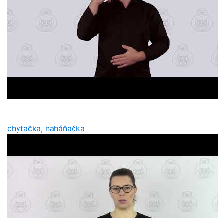
chytačka, naháňačka