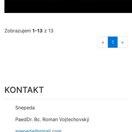
Zobrazujem
1-13
z 13
«
1
»
KONTAKT
Snepeda
PaedDr. Bc. Roman Vojtechovský
snepeda@gmail.com