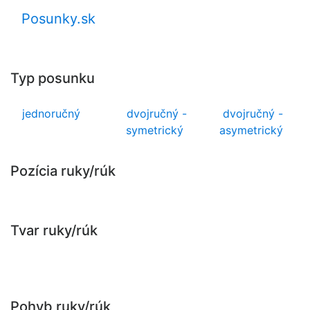
Posunky.sk
Typ posunku
jednoručný
dvojručný -
dvojručný -
symetrický
asymetrický
Pozícia ruky/rúk
Tvar ruky/rúk
Pohyb ruky/rúk