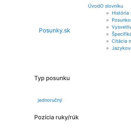
Úvod
O slovníku
História
Posunko
Vysvetli
Posunky.sk
Špecifi
Citácia 
Jazykov
Typ posunku
jednoručný
Pozícia ruky/rúk