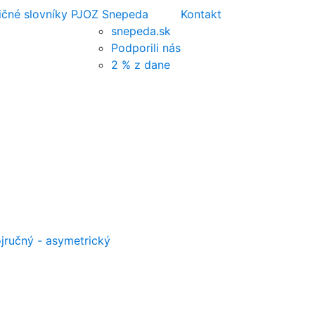
ičné slovníky PJ
OZ Snepeda
Kontakt
snepeda.sk
Podporili nás
2 % z dane
jručný - asymetrický