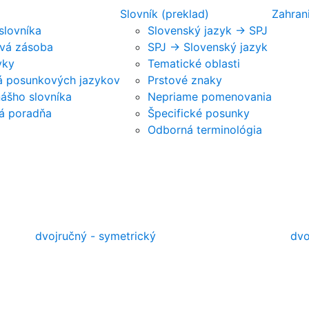
Slovník (preklad)
Zahran
 slovníka
Slovenský jazyk -> SPJ
vá zásoba
SPJ -> Slovenský jazyk
vky
Tematické oblasti
ká posunkových jazykov
Prstové znaky
nášho slovníka
Nepriame pomenovania
á poradňa
Špecifické posunky
Odborná terminológia
dvojručný - symetrický
dvo